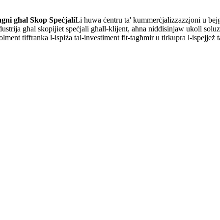
i għal Skop Speċjali
Li huwa ċentru ta' kummerċjalizzazzjoni u bejgħ
dustrija għal skopijiet speċjali għall-klijent, aħna niddisinjaw ukoll soluz
lment tiffranka l-ispiża tal-investiment fit-tagħmir u tirkupra l-ispejjeż 