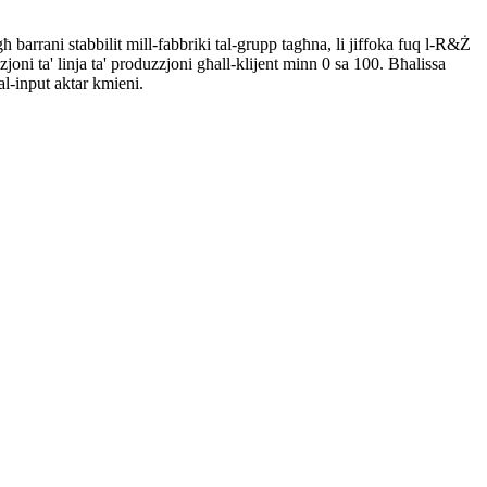
 barrani stabbilit mill-fabbriki tal-grupp tagħna, li jiffoka fuq l-R&Ż
zjoni ta' linja ta' produzzjoni għall-klijent minn 0 sa 100. Bħalissa
tal-input aktar kmieni.