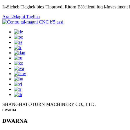
Is-Sieħeb Tiegħek biex Tipprovdi Ritorn Eċċellenti fuq l-Investiment b
Ara l-Magni Tagħna
SHANGHAI OTURN MACHINERY CO., LTD.
dwarna
DWARNA