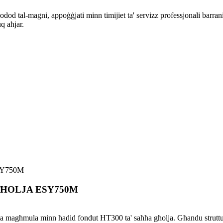
od tal-magni, appoġġjati minn timijiet ta' servizz professjonali barran
q aħjar.
GĦOLJA ESY750M
a magħmula minn ħadid fondut HT300 ta' saħħa għolja. Għandu struttura d