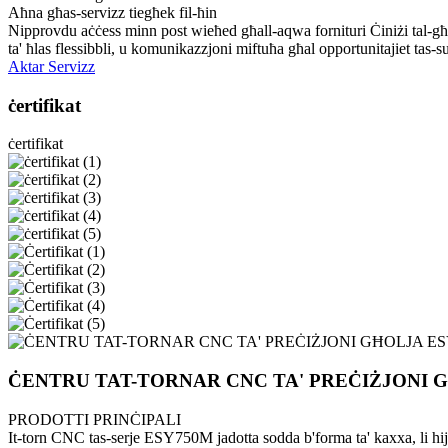
Aħna għas-servizz tiegħek fil-ħin
Nipprovdu aċċess minn post wieħed għall-aqwa fornituri Ċiniżi tal-għod
ta' ħlas flessibbli, u komunikazzjoni miftuħa għal opportunitajiet tas-su
Aktar Servizz
ċertifikat
ċertifikat
ĊENTRU TAT-TORNAR CNC TA' PREĊIŻJONI 
PRODOTTI PRINĊIPALI
It-torn CNC tas-serje ESY750M jadotta sodda b'forma ta' kaxxa, li hij