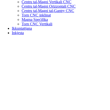
Ċentru tal-Magni Vertikali CNC
Ċentru tal-Magni Orizzontali CNC
Ċentru tal-Magni tal-Gantry CNC
Torn CNC inklinat
Magna Speċifika
Torn CNC Vertikali
Ikkuntattjana
Inkjesta