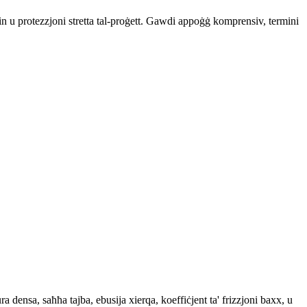
in u protezzjoni stretta tal-proġett. Gawdi appoġġ komprensiv, termini
ensa, saħħa tajba, ebusija xierqa, koeffiċjent ta' frizzjoni baxx, u