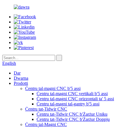
English
Dar
Dwarna
Prodotti
Ċentru tal-magni CNC b'5 assi
Ċentru tal-magni CNC vertikali b'5 assi
Ċentru tal-magni CNC orizzontali ta' 5 assi
Ċentru tal-magni tal-gantry b'5 assi
Ċentru tat-Tidwir CNC
Ċentru tat-Tidwir CNC b'Żarżur Uniku
Ċentru tat-Tidwir CNC b'Żarżur Doppju
Ċentru tal-Magni CNC