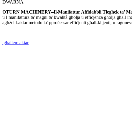
DWARNA
OTURN MACHINERY–Il-Manifattur Affidabbli Tiegħek ta' Magn
u l-manifattura ta' magni ta' kwalità għolja u effiċjenza għolja għall-in
agħżel l-aktar metodu ta' pproċessar effiċjenti għall-klijenti, u raġonevo
tgħallem aktar