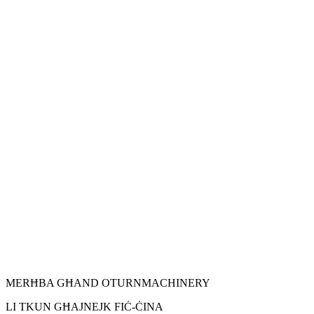
MERĦBA GĦAND OTURNMACHINERY
LI TKUN GĦAJNEJK FIĊ-ĊINA