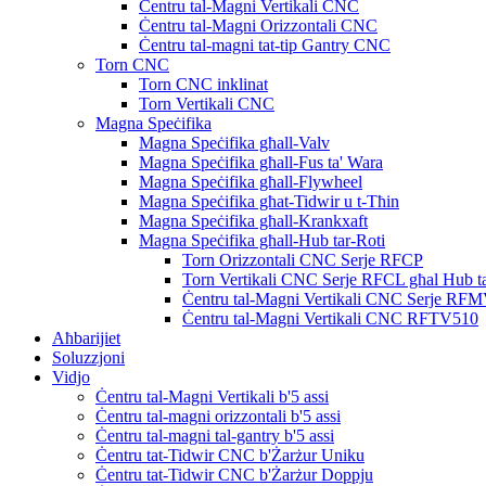
Ċentru tal-Magni Vertikali CNC
Ċentru tal-Magni Orizzontali CNC
Ċentru tal-magni tat-tip Gantry CNC
Torn CNC
Torn CNC inklinat
Torn Vertikali CNC
Magna Speċifika
Magna Speċifika għall-Valv
Magna Speċifika għall-Fus ta' Wara
Magna Speċifika għall-Flywheel
Magna Speċifika għat-Tidwir u t-Tħin
Magna Speċifika għall-Krankxaft
Magna Speċifika għall-Hub tar-Roti
Torn Orizzontali CNC Serje RFCP
Torn Vertikali CNC Serje RFCL għal Hub ta
Ċentru tal-Magni Vertikali CNC Serje RF
Ċentru tal-Magni Vertikali CNC RFTV510
Aħbarijiet
Soluzzjoni
Vidjo
Ċentru tal-Magni Vertikali b'5 assi
Ċentru tal-magni orizzontali b'5 assi
Ċentru tal-magni tal-gantry b'5 assi
Ċentru tat-Tidwir CNC b'Żarżur Uniku
Ċentru tat-Tidwir CNC b'Żarżur Doppju