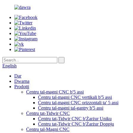
English
Dar
Dwarna
Prodotti
Ċentru tal-magni CNC b'5 assi
Ċentru tal-magni CNC vertikali b'5 assi
Ċentru tal-magni CNC orizzontali ta' 5 assi
Ċentru tal-magni tal-gantry b'5 assi
Ċentru tat-Tidwir CNC
Ċentru tat-Tidwir CNC b'Żarżur Uniku
Ċentru tat-Tidwir CNC b'Żarżur Doppju
Ċentru tal-Magni CNC