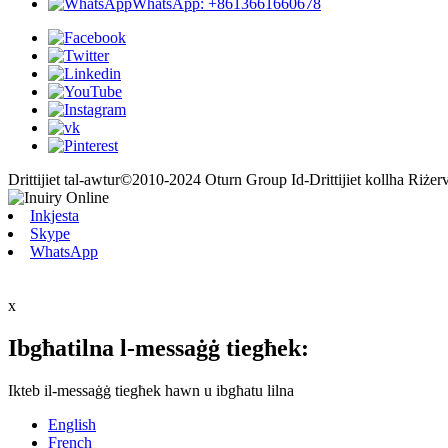
WhatsApp: +8613661660678
Drittijiet tal-awtur©2010-2024 Oturn Group Id-Drittijiet kollha Riżerv
Inkjesta
Skype
WhatsApp
x
Ibgħatilna l-messaġġ tiegħek:
Ikteb il-messaġġ tiegħek hawn u ibgħatu lilna
English
French