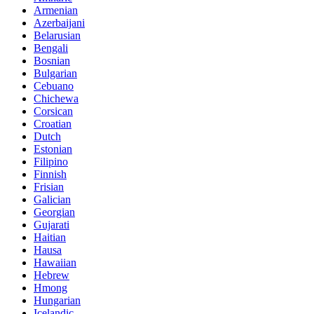
Armenian
Azerbaijani
Belarusian
Bengali
Bosnian
Bulgarian
Cebuano
Chichewa
Corsican
Croatian
Dutch
Estonian
Filipino
Finnish
Frisian
Galician
Georgian
Gujarati
Haitian
Hausa
Hawaiian
Hebrew
Hmong
Hungarian
Icelandic