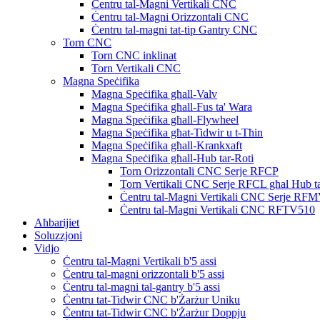
Ċentru tal-Magni Vertikali CNC
Ċentru tal-Magni Orizzontali CNC
Ċentru tal-magni tat-tip Gantry CNC
Torn CNC
Torn CNC inklinat
Torn Vertikali CNC
Magna Speċifika
Magna Speċifika għall-Valv
Magna Speċifika għall-Fus ta' Wara
Magna Speċifika għall-Flywheel
Magna Speċifika għat-Tidwir u t-Tħin
Magna Speċifika għall-Krankxaft
Magna Speċifika għall-Hub tar-Roti
Torn Orizzontali CNC Serje RFCP
Torn Vertikali CNC Serje RFCL għal Hub ta
Ċentru tal-Magni Vertikali CNC Serje RF
Ċentru tal-Magni Vertikali CNC RFTV510
Aħbarijiet
Soluzzjoni
Vidjo
Ċentru tal-Magni Vertikali b'5 assi
Ċentru tal-magni orizzontali b'5 assi
Ċentru tal-magni tal-gantry b'5 assi
Ċentru tat-Tidwir CNC b'Żarżur Uniku
Ċentru tat-Tidwir CNC b'Żarżur Doppju