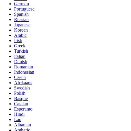
German
Portuguese
Spanish
Russian
Japanese
Korean
Arabic
Irish
Greek
Turkish
Italian
Danish
Romanian
Indonesian
Czech
Afrikaans
Swedish
Polish
Basque
Catalan
Esperanto
Hindi
Lao
Albanian
Amharic