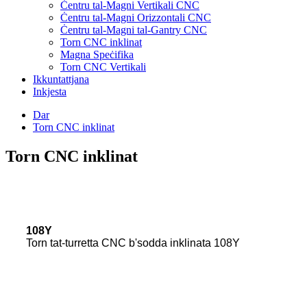
Ċentru tal-Magni Vertikali CNC
Ċentru tal-Magni Orizzontali CNC
Ċentru tal-Magni tal-Gantry CNC
Torn CNC inklinat
Magna Speċifika
Torn CNC Vertikali
Ikkuntattjana
Inkjesta
Dar
Torn CNC inklinat
Torn CNC inklinat
108Y
Torn tat-turretta CNC b'sodda inklinata 108Y