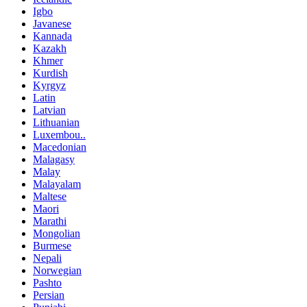
Igbo
Javanese
Kannada
Kazakh
Khmer
Kurdish
Kyrgyz
Latin
Latvian
Lithuanian
Luxembou..
Macedonian
Malagasy
Malay
Malayalam
Maltese
Maori
Marathi
Mongolian
Burmese
Nepali
Norwegian
Pashto
Persian