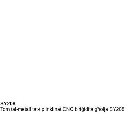
SY208
Torn tal-metall tat-tip inklinat CNC b'riġidità għolja SY208