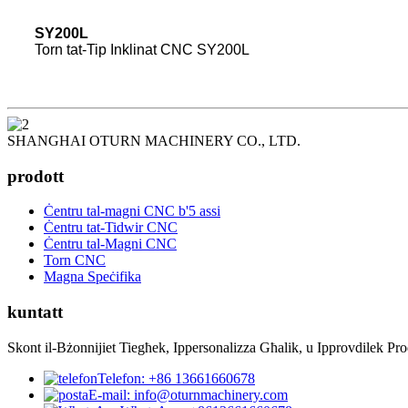
SY200L
Torn tat-Tip Inklinat CNC SY200L
SHANGHAI OTURN MACHINERY CO., LTD.
prodott
Ċentru tal-magni CNC b'5 assi
Ċentru tat-Tidwir CNC
Ċentru tal-Magni CNC
Torn CNC
Magna Speċifika
kuntatt
Skont il-Bżonnijiet Tiegħek, Ippersonalizza Għalik, u Ipprovdilek Pro
Telefon: +86 13661660678
E-mail: info@oturnmachinery.com