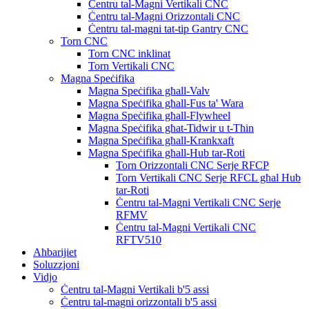
Ċentru tal-Magni Vertikali CNC
Ċentru tal-Magni Orizzontali CNC
Ċentru tal-magni tat-tip Gantry CNC
Torn CNC
Torn CNC inklinat
Torn Vertikali CNC
Magna Speċifika
Magna Speċifika għall-Valv
Magna Speċifika għall-Fus ta' Wara
Magna Speċifika għall-Flywheel
Magna Speċifika għat-Tidwir u t-Tħin
Magna Speċifika għall-Krankxaft
Magna Speċifika għall-Hub tar-Roti
Torn Orizzontali CNC Serje RFCP
Torn Vertikali CNC Serje RFCL għal Hub
tar-Roti
Ċentru tal-Magni Vertikali CNC Serje
RFMV
Ċentru tal-Magni Vertikali CNC
RFTV510
Aħbarijiet
Soluzzjoni
Vidjo
Ċentru tal-Magni Vertikali b'5 assi
Ċentru tal-magni orizzontali b'5 assi