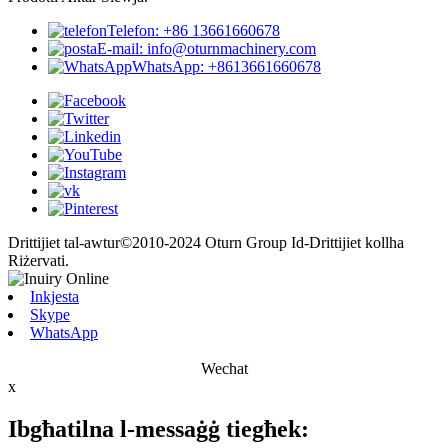
Telefon: +86 13661660678
E-mail: info@oturnmachinery.com
WhatsApp: +8613661660678
Drittijiet tal-awtur©2010-2024 Oturn Group Id-Drittijiet kollha
Riżervati.
Inkjesta
Skype
WhatsApp
Wechat
x
Ibgħatilna l-messaġġ tiegħek: