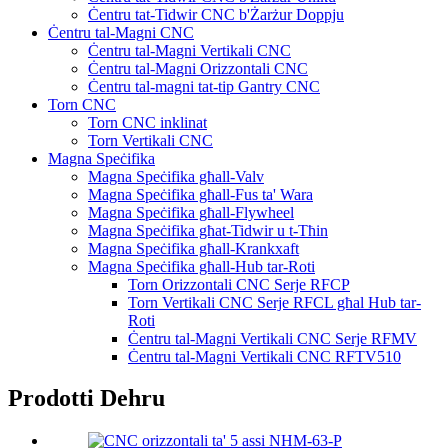
Ċentru tat-Tidwir CNC b'Żarżur Doppju
Ċentru tal-Magni CNC
Ċentru tal-Magni Vertikali CNC
Ċentru tal-Magni Orizzontali CNC
Ċentru tal-magni tat-tip Gantry CNC
Torn CNC
Torn CNC inklinat
Torn Vertikali CNC
Magna Speċifika
Magna Speċifika għall-Valv
Magna Speċifika għall-Fus ta' Wara
Magna Speċifika għall-Flywheel
Magna Speċifika għat-Tidwir u t-Tħin
Magna Speċifika għall-Krankxaft
Magna Speċifika għall-Hub tar-Roti
Torn Orizzontali CNC Serje RFCP
Torn Vertikali CNC Serje RFCL għal Hub tar-
Roti
Ċentru tal-Magni Vertikali CNC Serje RFMV
Ċentru tal-Magni Vertikali CNC RFTV510
Prodotti Dehru