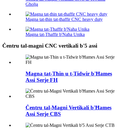
Għolja
Magna tat-tħin tat-tħaffir CNC heavy duty
Magna tat-Tħaffir b'Naħa Unika
Ċentru tal-magni CNC vertikali b'5 assi
Magna tat-Tħin u t-Tidwir b'Ħames
Assi Serje FH
Ċentru tal-Magni Vertikali b'Ħames
Assi Serje CBS