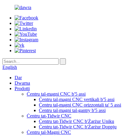
English
Dar
Dwarna
Prodotti
Ċentru tal-magni CNC b'5 assi
Ċentru tal-magni CNC vertikali b'5 assi
Ċentru tal-magni CNC orizzontali ta' 5 assi
Ċentru tal-magni tal-gantry b'5 assi
Ċentru tat-Tidwir CNC
Ċentru tat-Tidwir CNC b'Żarżur Uniku
Ċentru tat-Tidwir CNC b'Żarżur Doppju
Ċentru tal-Magni CNC