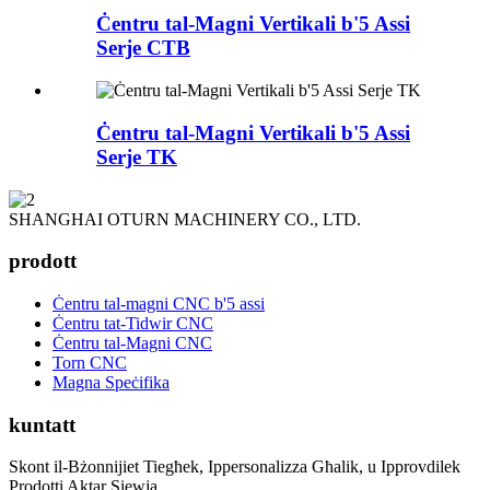
Ċentru tal-Magni Vertikali b'5 Assi
Serje CTB
Ċentru tal-Magni Vertikali b'5 Assi
Serje TK
SHANGHAI OTURN MACHINERY CO., LTD.
prodott
Ċentru tal-magni CNC b'5 assi
Ċentru tat-Tidwir CNC
Ċentru tal-Magni CNC
Torn CNC
Magna Speċifika
kuntatt
Skont il-Bżonnijiet Tiegħek, Ippersonalizza Għalik, u Ipprovdilek
Prodotti Aktar Siewja.