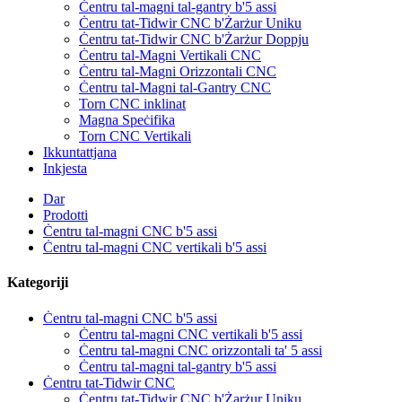
Ċentru tal-magni tal-gantry b'5 assi
Ċentru tat-Tidwir CNC b'Żarżur Uniku
Ċentru tat-Tidwir CNC b'Żarżur Doppju
Ċentru tal-Magni Vertikali CNC
Ċentru tal-Magni Orizzontali CNC
Ċentru tal-Magni tal-Gantry CNC
Torn CNC inklinat
Magna Speċifika
Torn CNC Vertikali
Ikkuntattjana
Inkjesta
Dar
Prodotti
Ċentru tal-magni CNC b'5 assi
Ċentru tal-magni CNC vertikali b'5 assi
Kategoriji
Ċentru tal-magni CNC b'5 assi
Ċentru tal-magni CNC vertikali b'5 assi
Ċentru tal-magni CNC orizzontali ta' 5 assi
Ċentru tal-magni tal-gantry b'5 assi
Ċentru tat-Tidwir CNC
Ċentru tat-Tidwir CNC b'Żarżur Uniku