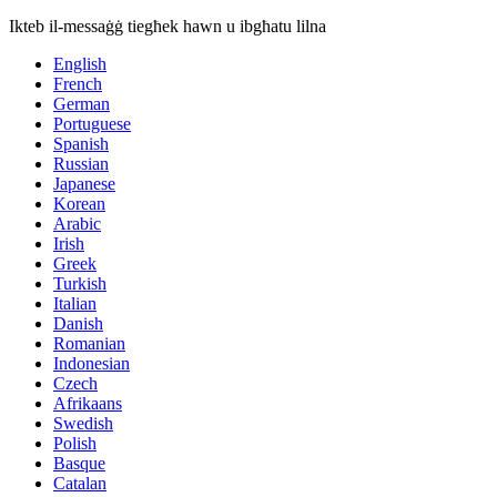
Ikteb il-messaġġ tiegħek hawn u ibgħatu lilna
English
French
German
Portuguese
Spanish
Russian
Japanese
Korean
Arabic
Irish
Greek
Turkish
Italian
Danish
Romanian
Indonesian
Czech
Afrikaans
Swedish
Polish
Basque
Catalan