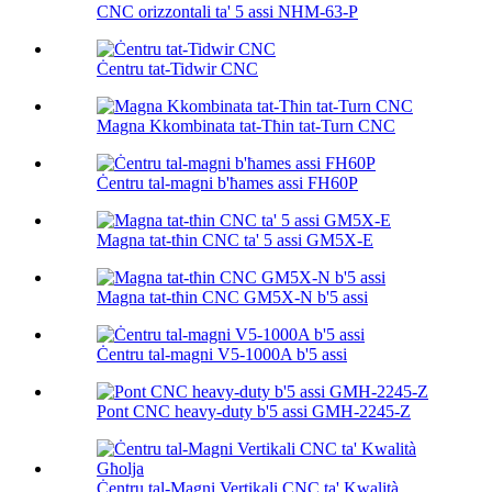
CNC orizzontali ta' 5 assi NHM-63-P
Ċentru tat-Tidwir CNC
Magna Kkombinata tat-Tħin tat-Turn CNC
Ċentru tal-magni b'ħames assi FH60P
Magna tat-tħin CNC ta' 5 assi GM5X-E
Magna tat-tħin CNC GM5X-N b'5 assi
Ċentru tal-magni V5-1000A b'5 assi
Pont CNC heavy-duty b'5 assi GMH-2245-Z
Ċentru tal-Magni Vertikali CNC ta' Kwalità